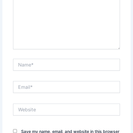
Name*
Email*
Website
Save my name, email, and website in this browser