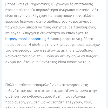
μπορεί να έχει σημαντικές ψυχολογικές επιπτώσεις
στους παίκτες. Οι περισσότεροι άνθρωποι πιστεύουν ότι
είναι ικανοί να ελέγχουν τις αποφάσεις τους, αλλά οι
έρευνες δείχνουν ότι το αίσθημα του «στρατηγικού
παιχνιδιού» μπορεί να τους οδηγήσει σε λανθασμένες
επιλογές. Υπάρχει η δυνατότητα να επισκεφτείτε
https://transitionsports.gr/
, όπου μπορείτε να μάθετε
περισσότερα. Η αίσθηση της νίκης ενεργοποιεί περιοχές
του εγκεφάλου που σχετίζονται με την επιβράβευση,
κάνοντάς τους να επιθυμούν να συνεχίσουν να παίζουν,
ακόμα και όταν οι πιθανότητες είναι εναντίον τους.
Πολλοί παίκτες παραμελούν να κατανοήσουν τις
πιθανότητες και τα στατιστικά, εστιάζοντας μόνο στην
αίσθηση του ενθουσιασμού. Αυτή η ψυχολογική
προδιάθεση, γνωστή ως «αυταπάτη ελέγχου», τους
οδηγεί να πιστεύουν ότι μπορούν να επηρεάσουν την