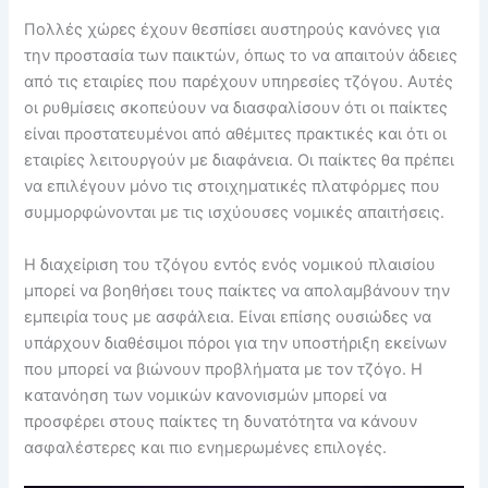
Πολλές χώρες έχουν θεσπίσει αυστηρούς κανόνες για
την προστασία των παικτών, όπως το να απαιτούν άδειες
από τις εταιρίες που παρέχουν υπηρεσίες τζόγου. Αυτές
οι ρυθμίσεις σκοπεύουν να διασφαλίσουν ότι οι παίκτες
είναι προστατευμένοι από αθέμιτες πρακτικές και ότι οι
εταιρίες λειτουργούν με διαφάνεια. Οι παίκτες θα πρέπει
να επιλέγουν μόνο τις στοιχηματικές πλατφόρμες που
συμμορφώνονται με τις ισχύουσες νομικές απαιτήσεις.
Η διαχείριση του τζόγου εντός ενός νομικού πλαισίου
μπορεί να βοηθήσει τους παίκτες να απολαμβάνουν την
εμπειρία τους με ασφάλεια. Είναι επίσης ουσιώδες να
υπάρχουν διαθέσιμοι πόροι για την υποστήριξη εκείνων
που μπορεί να βιώνουν προβλήματα με τον τζόγο. Η
κατανόηση των νομικών κανονισμών μπορεί να
προσφέρει στους παίκτες τη δυνατότητα να κάνουν
ασφαλέστερες και πιο ενημερωμένες επιλογές.