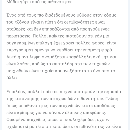
Μύθοι γύρω από τις πιθανότητες
Ένας από τους πιο διαδεδομένους μύθους στον κόσμο
του τζόγου είναι η πίστη ότι οι πιθανότητες είναι
σταθερές και δεν επηρεάζονται από προηγούμενες
περιστάσεις. Πολλοί παίκτες πιστεύουν ότι εάν μια
συγκεκριμένη επιλογή έχει χάσει πολλές φορές, είναι
«προγραμματισμένη» να κερδίσει την επόμενη φορά.
Αυτή η αντίληψη ονομάζεται «παράλληλη σκέψη» και
είναι λάθος, καθώς τα αποτελέσματα των τυχερών
παιχνιδιών είναι τυχαία και ανεξάρτητα το ένα από το
άλλο.
Επιπλέον, πολλοί παίκτες συχνά υποτιμούν την σημασία
της κατανόησης των στοιχειωδών πιθανοτήτων. Γνώση
όπως οι πιθανότητες των παιχνιδιών και οι αποδόσεις
είναι κρίσιμες για να κάνουν έξυπνες αποφάσεις.
Ορισμένα παιχνίδια, όπως οι κουλοχέρηδες, έχουν
σχεδιαστεί με τέτοιο τρόπο ώστε οι πιθανότητες να είναι