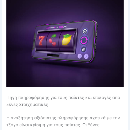
Πηγή πληροφόρησης για τους παίκτες και επιλογές από
Ξένες Στοιχηματικές
Η αναζήτηση αξιόπιστης πληροφόρησης σχετικά με τον
τζόγο είναι κρίσιμη για τους παίκτες. Οι Ξένες