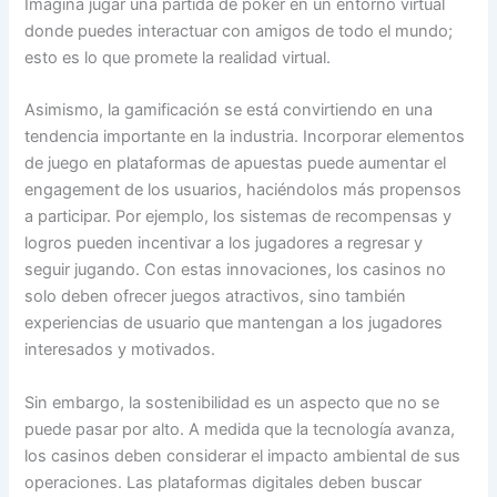
Imagina jugar una partida de póker en un entorno virtual
donde puedes interactuar con amigos de todo el mundo;
esto es lo que promete la realidad virtual.
Asimismo, la gamificación se está convirtiendo en una
tendencia importante en la industria. Incorporar elementos
de juego en plataformas de apuestas puede aumentar el
engagement de los usuarios, haciéndolos más propensos
a participar. Por ejemplo, los sistemas de recompensas y
logros pueden incentivar a los jugadores a regresar y
seguir jugando. Con estas innovaciones, los casinos no
solo deben ofrecer juegos atractivos, sino también
experiencias de usuario que mantengan a los jugadores
interesados y motivados.
Sin embargo, la sostenibilidad es un aspecto que no se
puede pasar por alto. A medida que la tecnología avanza,
los casinos deben considerar el impacto ambiental de sus
operaciones. Las plataformas digitales deben buscar