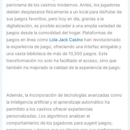
panorama de los casinos modernos. Antes, los jugadores
debían desplazarse físicamente a un local para disfrutar de
sus juegos favoritos, pero hoy en día, gracias a la
digitalización, es posible acceder a una amplia variedad de
juegos desde la comodidad del hogar. Plataformas de
juegos en línea como
Lola Jack Casino
han revolucionado
la experiencia de juego, ofreciendo una interfaz amigable y
una vasta biblioteca de más de 10,550 juegos. Esta
transformación no solo ha facilitado el acceso, sino que
también ha mejorado la calidad de la experiencia de juego.
Además, la incorporación de tecnologías avanzadas como
la inteligencia artificial y el aprendizaje automático ha
permitido a los casinos ofrecer experiencias
personalizadas. Los algoritmos analizan el
comportamiento de los jugadores para sugerir juegos,
promociones y bonos que se alineen con sus preferencias.