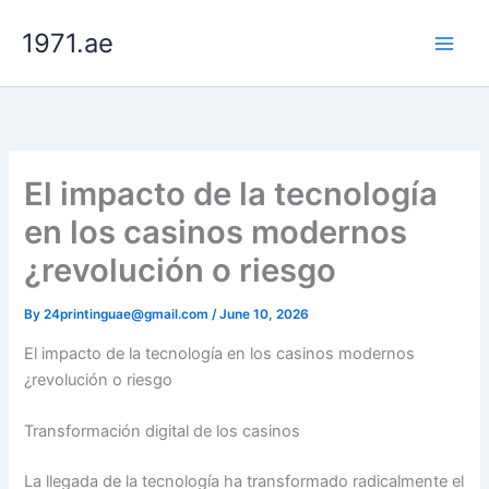
Skip
1971.ae
to
content
El impacto de la tecnología
en los casinos modernos
¿revolución o riesgo
By
24printinguae@gmail.com
/
June 10, 2026
El impacto de la tecnología en los casinos modernos
¿revolución o riesgo
Transformación digital de los casinos
La llegada de la tecnología ha transformado radicalmente el