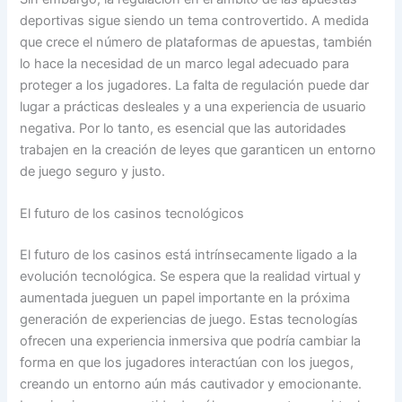
deportivas sigue siendo un tema controvertido. A medida
que crece el número de plataformas de apuestas, también
lo hace la necesidad de un marco legal adecuado para
proteger a los jugadores. La falta de regulación puede dar
lugar a prácticas desleales y a una experiencia de usuario
negativa. Por lo tanto, es esencial que las autoridades
trabajen en la creación de leyes que garanticen un entorno
de juego seguro y justo.
El futuro de los casinos tecnológicos
El futuro de los casinos está intrínsecamente ligado a la
evolución tecnológica. Se espera que la realidad virtual y
aumentada jueguen un papel importante en la próxima
generación de experiencias de juego. Estas tecnologías
ofrecen una experiencia inmersiva que podría cambiar la
forma en que los jugadores interactúan con los juegos,
creando un entorno aún más cautivador y emocionante.