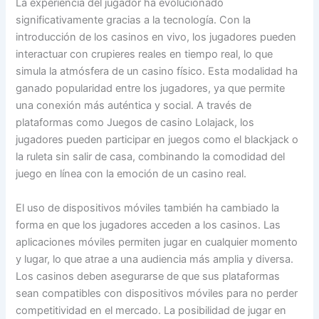
La experiencia del jugador ha evolucionado
significativamente gracias a la tecnología. Con la
introducción de los casinos en vivo, los jugadores pueden
interactuar con crupieres reales en tiempo real, lo que
simula la atmósfera de un casino físico. Esta modalidad ha
ganado popularidad entre los jugadores, ya que permite
una conexión más auténtica y social. A través de
plataformas como Juegos de casino Lolajack, los
jugadores pueden participar en juegos como el blackjack o
la ruleta sin salir de casa, combinando la comodidad del
juego en línea con la emoción de un casino real.
El uso de dispositivos móviles también ha cambiado la
forma en que los jugadores acceden a los casinos. Las
aplicaciones móviles permiten jugar en cualquier momento
y lugar, lo que atrae a una audiencia más amplia y diversa.
Los casinos deben asegurarse de que sus plataformas
sean compatibles con dispositivos móviles para no perder
competitividad en el mercado. La posibilidad de jugar en