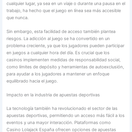
cualquier lugar, ya sea en un viaje o durante una pausa en el
trabajo, ha hecho que el juego en línea sea más accesible
que nunca.
Sin embargo, esta facilidad de acceso también plantea
riesgos. La adicción al juego se ha convertido en un
problema creciente, ya que los jugadores pueden participar
en juegos a cualquier hora del día. Es crucial que los
casinos implementen medidas de responsabilidad social,
como límites de depósito y herramientas de autoexclusión,
para ayudar a los jugadores a mantener un enfoque
equilibrado hacia el juego.
Impacto en la industria de apuestas deportivas
La tecnología también ha revolucionado el sector de las
apuestas deportivas, permitiendo un acceso más fácil a los
eventos y una mayor interacción. Plataformas como
Casino Lolajack España ofrecen opciones de apuestas