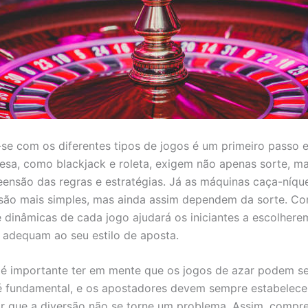
r-se com os diferentes tipos de jogos é um primeiro passo e
sa, como blackjack e roleta, exigem não apenas sorte, 
nsão das regras e estratégias. Já as máquinas caça-níque
 são mais simples, mas ainda assim dependem da sorte. Co
e dinâmicas de cada jogo ajudará os iniciantes a escolhere
 adequam ao seu estilo de aposta.
 é importante ter em mente que os jogos de azar podem ser
é fundamental, e os apostadores devem sempre estabelecer
ir que a diversão não se torne um problema. Assim, compr