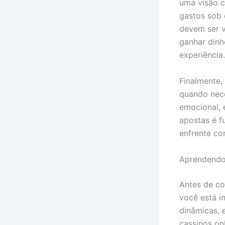
uma visão c
gastos sob 
devem ser 
ganhar dinh
experiência.
Finalmente,
quando nece
emocional, 
apostas é f
enfrente co
Aprendendo 
Antes de co
você está i
dinâmicas, 
cassinos on