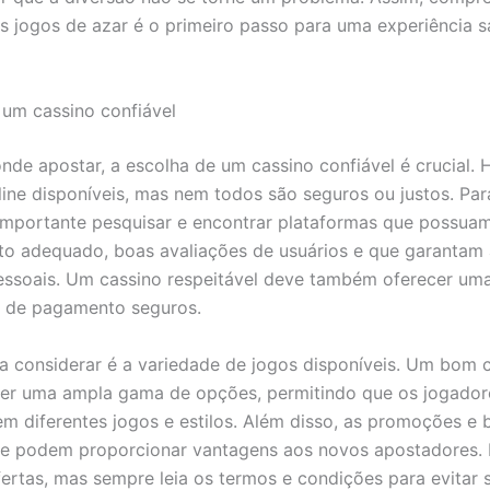
s jogos de azar é o primeiro passo para uma experiência s
um cassino confiável
onde apostar, a escolha de um cassino confiável é crucial. 
line disponíveis, mas nem todos são seguros ou justos. Pa
é importante pesquisar e encontrar plataformas que possua
to adequado, boas avaliações de usuários e que garantam
ssoais. Um cassino respeitável deve também oferecer um
 de pagamento seguros.
 a considerar é a variedade de jogos disponíveis. Um bom 
er uma ampla gama de opções, permitindo que os jogador
m diferentes jogos e estilos. Além disso, as promoções e 
ue podem proporcionar vantagens aos novos apostadores. 
fertas, mas sempre leia os termos e condições para evitar 