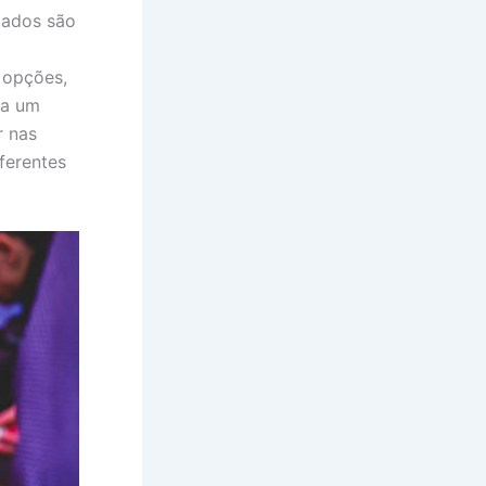
tados são
 opções,
ra um
r nas
ferentes