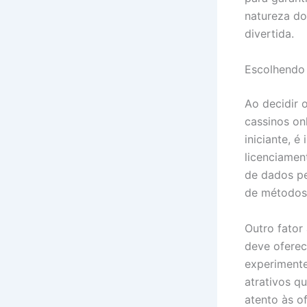
natureza do
divertida.
Escolhendo 
Ao decidir 
cassinos on
iniciante, 
licenciamen
de dados pe
de métodos
Outro fator
deve oferec
experimente
atrativos q
atento às o