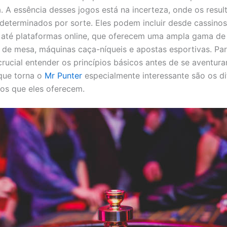
 A essência desses jogos está na incerteza, onde os resul
determinados por sorte. Eles podem incluir desde cassinos
s até plataformas online, que oferecem uma ampla gama de
de mesa, máquinas caça-níqueis e apostas esportivas. Pa
 crucial entender os princípios básicos antes de se aventura
que torna o
Mr Punter
especialmente interessante são os di
gos que eles oferecem.