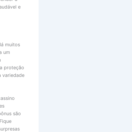
audável e
Há muitos
ra um
m
 a proteção
a variedade
cassino
es
bônus são
Fique
surpresas