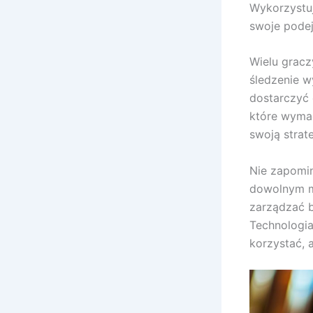
Wykorzystuj
swoje podej
Wielu gracz
śledzenie w
dostarczyć 
które wymag
swoją strat
Nie zapomin
dowolnym mi
zarządzać 
Technologia
korzystać, 