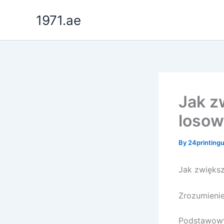
Skip
1971.ae
to
content
Jak z
losowy
By
24printin
Jak zwiększ
Zrozumienie
Podstawowy