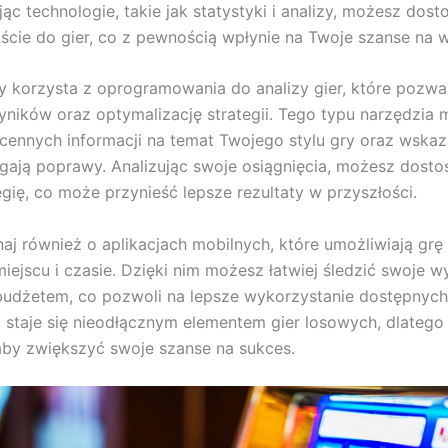
ąc technologie, takie jak statystyki i analizy, możesz dos
ście do gier, co z pewnością wpłynie na Twoje szanse na 
y korzysta z oprogramowania do analizy gier, które pozwa
yników oraz optymalizację strategii. Tego typu narzędzia
cennych informacji na temat Twojego stylu gry oraz wskaz
ają poprawy. Analizując swoje osiągnięcia, możesz dost
egię, co może przynieść lepsze rezultaty w przyszłości.
aj również o aplikacjach mobilnych, które umożliwiają grę
ejscu i czasie. Dzięki nim możesz łatwiej śledzić swoje wy
budżetem, co pozwoli na lepsze wykorzystanie dostępnych
 staje się nieodłącznym elementem gier losowych, dlatego 
aby zwiększyć swoje szanse na sukces.